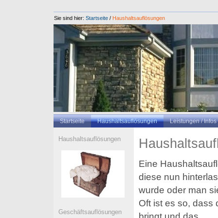
Sie sind hier:
Startseite
/
Haushaltsauflösungen
Startseite
Haushaltsauflösungen
Leistungen / Infos
Haushaltsauflösungen
Haushaltsauf
Eine Haushaltsaufl
diese nun hinterla
wurde oder man sie
Oft ist es so, dass
Geschäftsauflösungen
bringt und das